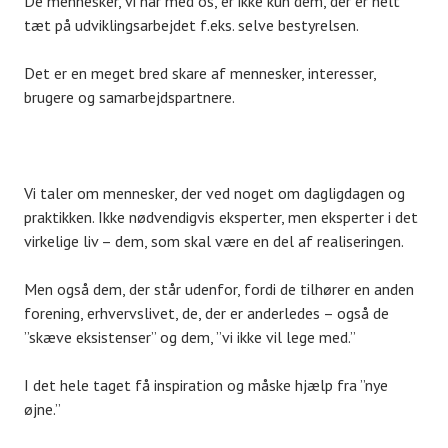
De mennesker, vi har med os, er ikke kun dem, der er helt
tæt på udviklingsarbejdet f.eks. selve bestyrelsen.
Det er en meget bred skare af mennesker, interesser,
brugere og samarbejdspartnere.
Vi taler om mennesker, der ved noget om dagligdagen og
praktikken. Ikke nødvendigvis eksperter, men eksperter i det
virkelige liv – dem, som skal være en del af realiseringen.
Men også dem, der står udenfor, fordi de tilhører en anden
forening, erhvervslivet, de, der er anderledes – også de
”skæve eksistenser” og dem, ”vi ikke vil lege med.”
I det hele taget få inspiration og måske hjælp fra ”nye
øjne.”