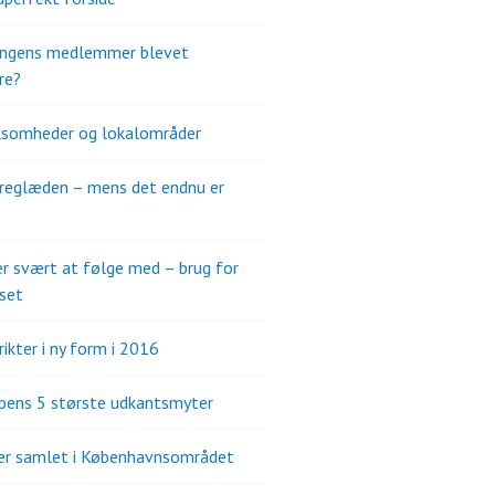
ningens medlemmer blevet
re?
ksomheder og lokalområder
reglæden – mens det endnu er
er svært at følge med – brug for
set
ikter i ny form i 2016
pens 5 største udkantsmyter
er samlet i Københavnsområdet