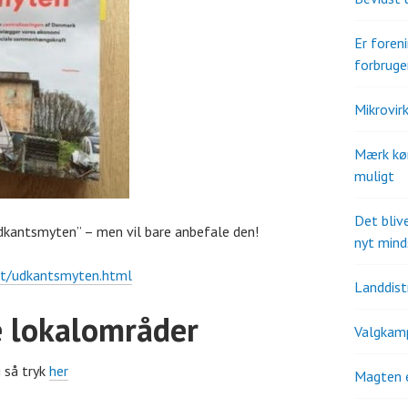
Er fore
forbruge
Mikrovir
Mærk kø
muligt
Det bliv
Udkantsmyten” – men vil bare anbefale den!
nyt mind
kt/udkantsmyten.html
Landdistr
e lokalområder
Valgkam
 så tryk
her
Magten 