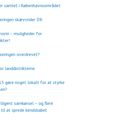
er samlet i Københavnsområdet
seringen skævvrider DK
omi – muligheder for
ikter!
iseringen overdrevet?
or landdistrikterne
015 gøre noget lokalt for at styrke
len?
elligent samkørsel – og flere
til at sprede kendskabet