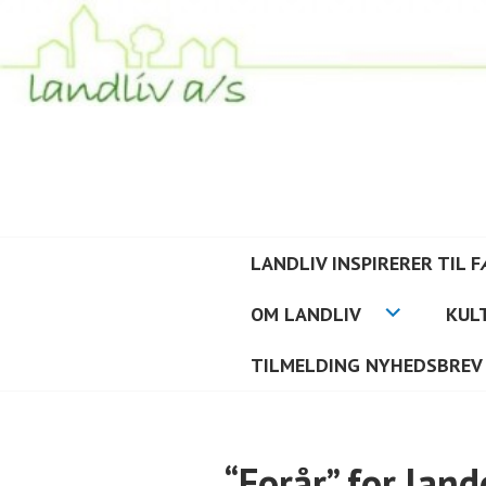
Hop
til
indhold
LANDLIV
LANDLIV INSPIRERER TIL 
OM LANDLIV
KUL
TILMELDING NYHEDSBREV
“Forår” for land