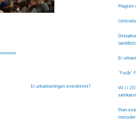
Magten 
Centrali
Deleøkon
landdistr
kommentar
Er urban
“Forår” f
Er urbaniseringen overdrevet?
Vil I i 2
samkørs
Prøv int
metoder 