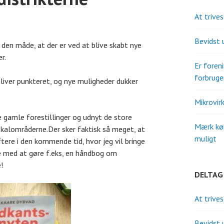
At trive
Bevidst 
 den måde, at der er ved at blive skabt nye
r.
Er fore
forbruge
liver punkteret, og nye muligheder dukker
Mikrovir
e gamle forestillinger og udnyt de store
Mærk kø
lokalområderne.Der sker faktisk så meget, at
muligt
tere i den kommende tid, hvor jeg vil bringe
e med at gøre f.eks, en håndbog om
!
DELTAG
At trive
Bevidst 