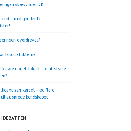
seringen skævvrider DK
omi – muligheder for
ikter!
iseringen overdrevet?
or landdistrikterne
015 gøre noget lokalt for at styrke
len?
elligent samkørsel – og flere
til at sprede kendskabet
 I DEBATTEN