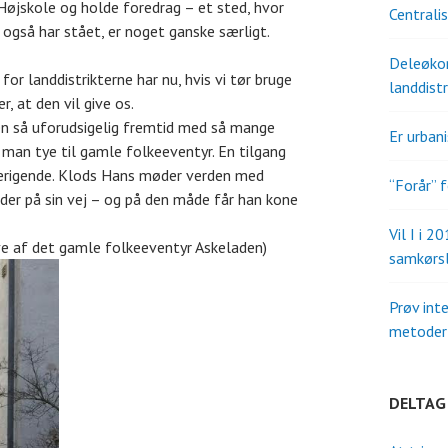
 Højskole og holde foredrag – et sted, hvor
Centrali
også har stået, er noget ganske særligt.
Deleøkon
or landdistrikterne har nu, hvis vi tør bruge
landdistr
, at den vil give os.
n så uforudsigelig fremtid med så mange
Er urban
 man tye til gamle folkeeventyr. En tilgang
 berigende. Klods Hans møder verden med
“Forår” f
der på sin vej – og på den måde får han kone
Vil I i 2
ve af det gamle folkeeventyr Askeladen)
samkørs
Prøv int
metoder 
DELTAG