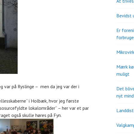
At trive
Bevidst 
Er fore
forbruge
Mikrovir
Mærk kø
muligt
eg var på Ryslinge – men da jeg var der i
Det bliv
nyt mind
Fællesskaberne” i Holbæk, hvor jeg første
sosurcefyldte lokalområder” – her var et par
Landdistr
raget også skulle høres på Fyn.
Valgkam