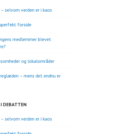
s – selvom verden er i kaos
uperfekt forside
ningens medlemmer blevet
re?
ksomheder og lokalområder
reglæden – mens det endnu er
 I DEBATTEN
s – selvom verden er i kaos
uperfekt forside