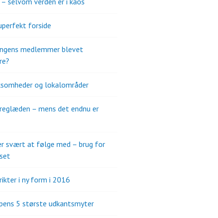
s – selvom verden er i kaos
uperfekt forside
ningens medlemmer blevet
re?
ksomheder og lokalområder
reglæden – mens det endnu er
er svært at følge med – brug for
set
ikter i ny form i 2016
pens 5 største udkantsmyter