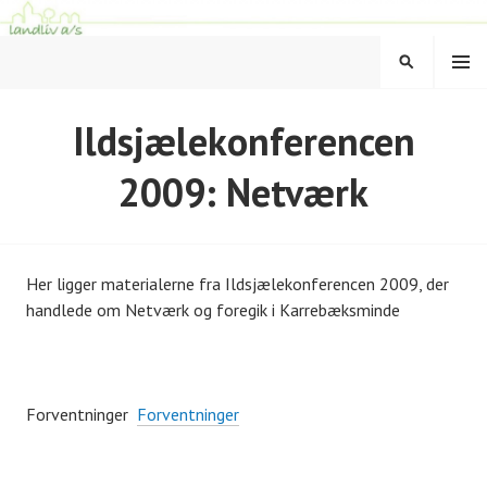
Hop
til
MENU
indhold
SØG
LANDLIV
Ildsjælekonferencen
2009: Netværk
Her ligger materialerne fra Ildsjælekonferencen 2009, der
handlede om Netværk og foregik i Karrebæksminde
Forventninger
Forventninger