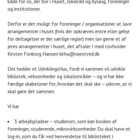
både for os, der bor i Huset, lokalråd og bylaug, foreninger
og institutioner.
Derfor er det muligt for foreninger / organisationer at lave
arrangementer i huset (hvis der opkræves entre eller gebyr
for deltagelser er der særlige regler) men lav gerne et af
jeres arrangementer i huset, det aftaler I med tovholder
Kirsten Fonborg Hansen kirha@naestved.dk
Det hedder et UdviklingsHus, fordi vi sammen vil udvikle
bibliotek, virksomheder og lokalområder – og vi har ikke
færdige skabeloner for, hvordan det skal ske – udover, at vi
skal gøre det sammen.
Vi har
3 arbejdspladser – studierum, som kan bookes af
foreninger, studerende, mikrovirksomheder. Du skal have et
log-in, som du får ved henvendelse til biblioteket i