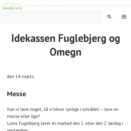
Hop
til
MENU
indhold
SØG
LANDLIV
Idekassen Fuglebjerg og
Omegn
den 14. marts
Messe
Kan vi lave noget, så vi bliver synlige i området – lave en
messe eller lign?
Lions Fuglebjerg laver et marked den 1. eller den 2. lørdag i
september.