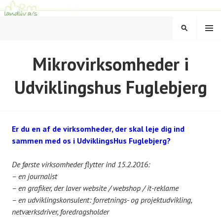
Hop
til
MENU
indhold
SØG
LANDLIV
Mikrovirksomheder i
Udviklingshus Fuglebjerg
Er du en af de virksomheder, der skal leje dig ind
sammen med os i UdviklingsHus Fuglebjerg?
De første virksomheder flytter ind 15.2.2016:
– en journalist
– en grafiker, der laver website / webshop / it-reklame
– en udviklingskonsulent: forretnings- og projektudvikling,
netværksdriver, foredragsholder