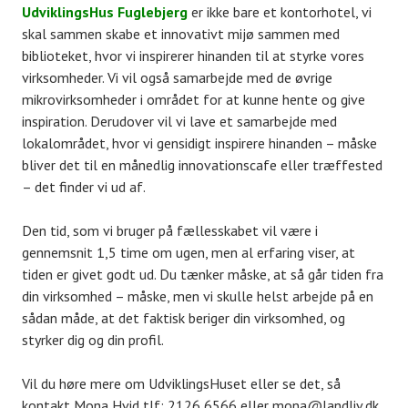
UdviklingsHus Fuglebjerg
er ikke bare et kontorhotel, vi
skal sammen skabe et innovativt mijø sammen med
biblioteket, hvor vi inspirerer hinanden til at styrke vores
virksomheder. Vi vil også samarbejde med de øvrige
mikrovirksomheder i området for at kunne hente og give
inspiration. Derudover vil vi lave et samarbejde med
lokalområdet, hvor vi gensidigt inspirere hinanden – måske
bliver det til en månedlig innovationscafe eller træffested
– det finder vi ud af.
Den tid, som vi bruger på fællesskabet vil være i
gennemsnit 1,5 time om ugen, men al erfaring viser, at
tiden er givet godt ud. Du tænker måske, at så går tiden fra
din virksomhed – måske, men vi skulle helst arbejde på en
sådan måde, at det faktisk beriger din virksomhed, og
styrker dig og din profil.
Vil du høre mere om UdviklingsHuset eller se det, så
kontakt Mona Hvid tlf: 2126 6566 eller mona@landliv.dk