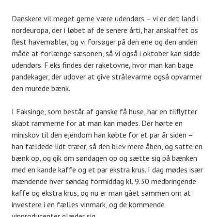
Danskere vil meget gerne være udendørs – vi er det land i
nordeuropa, der i løbet af de senere årti, har anskaffet os
flest havemøbler, og vi forsøger på den ene og den anden
måde at forlænge sæsonen, så vi også i oktober kan sidde
udendørs. F.eks findes der raketovne, hvor man kan bage
pandekager, der udover at give strålevarme også opvarmer
den murede bænk.
I Faksinge, som består af ganske få huse, har en tilflytter
skabt rammerne for at man kan mødes. Der hørte en
miniskov til den ejendom han købte for et par år siden –
han fældede lidt træer, så den blev mere åben, og satte en
bænk op, og gik om søndagen op og sætte sig på bænken
med en kande kaffe og et par ekstra krus. I dag mødes især
mændende hver søndag formiddag kl. 9.30 medbringende
kaffe og ekstra krus, og nu er man gået sammen om at
investere i en fælles vinmark, og de kommende
vinproducenter glæder sig.