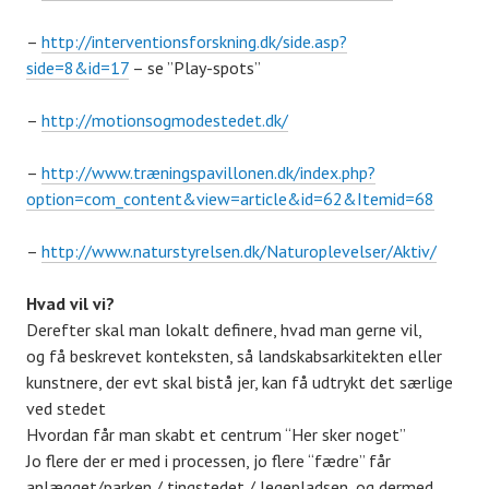
–
http://interventionsforskning.
dk/side.asp?
side=8&id=17
– se ”Play-spots”
–
http://motionsogmodestedet.dk/
–
http://www.træningspavillonen.
dk/index.php?
option=com_
content&view=article&id=62&
Itemid=68
–
http://www.naturstyrelsen.dk/
Naturoplevelser/Aktiv/
Hvad vil vi?
Derefter skal man lokalt definere, hvad man gerne vil,
og få beskrevet konteksten, så landskabsarkitekten eller
kunstnere, der evt skal bistå jer, kan få udtrykt det særlige
ved stedet
Hvordan får man skabt et centrum “Her sker noget”
Jo flere der er med i processen, jo flere “fædre” får
anlægget/parken / tingstedet / legepladsen, og dermed