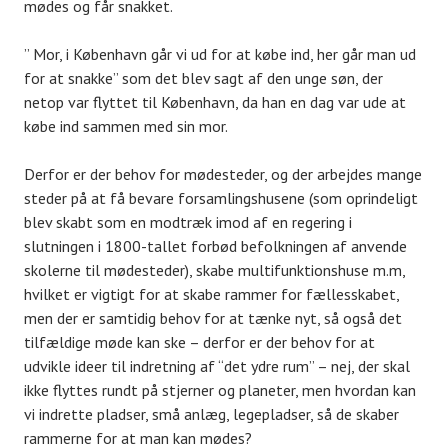
mødes og får snakket.
” Mor, i København går vi ud for at købe ind, her går man ud
for at snakke” som det blev sagt af den unge søn, der
netop var flyttet til København, da han en dag var ude at
købe ind sammen med sin mor.
Derfor er der behov for mødesteder, og der arbejdes mange
steder på at få bevare forsamlingshusene (som oprindeligt
blev skabt som en modtræk imod af en regering i
slutningen i 1800-tallet forbød befolkningen af anvende
skolerne til mødesteder), skabe multifunktionshuse m.m,
hvilket er vigtigt for at skabe rammer for fællesskabet,
men der er samtidig behov for at tænke nyt, så også det
tilfældige møde kan ske – derfor er der behov for at
udvikle ideer til indretning af “det ydre rum” – nej, der skal
ikke flyttes rundt på stjerner og planeter, men hvordan kan
vi indrette pladser, små anlæg, legepladser, så de skaber
rammerne for at man kan mødes?