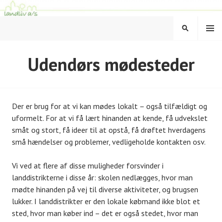
Hop
til
MENU
indhold
SØG
LANDLIV
Udendørs mødesteder
Der er brug for at vi kan mødes lokalt – også tilfældigt og
uformelt. For at vi få lært hinanden at kende, få udvekslet
småt og stort, få ideer til at opstå, få drøftet hverdagens
små hændelser og problemer, vedligeholde kontakten osv.
Vi ved at flere af disse muligheder forsvinder i
landdistrikterne i disse år: skolen nedlægges, hvor man
mødte hinanden på vej til diverse aktiviteter, og brugsen
lukker. I landdistrikter er den lokale købmand ikke blot et
sted, hvor man køber ind – det er også stedet, hvor man