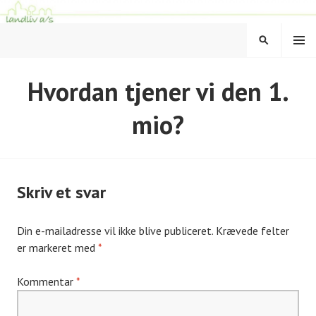
Hop
til
MENU
indhold
SØG
LANDLIV
Hvordan tjener vi den 1.
mio?
Skriv et svar
Din e-mailadresse vil ikke blive publiceret.
Krævede felter
er markeret med
*
Kommentar
*