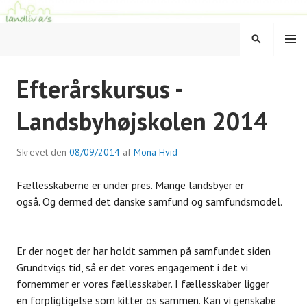
Hop
til
MENU
indhold
SØG
LANDLIV
Efterårskursus -
Landsbyhøjskolen 2014
Skrevet den
08/09/2014
af
Mona Hvid
Fællesskaberne er under pres. Mange landsbyer er
også. Og dermed det danske samfund og samfundsmodel.
Er der noget der har holdt sammen på samfundet siden
Grundtvigs tid, så er det vores engagement i det vi
fornemmer er vores fællesskaber. I fællesskaber ligger
en forpligtigelse som kitter os sammen. Kan vi genskabe