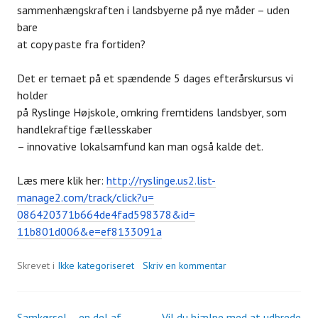
sammenhængskraften i landsbyerne på nye måder – uden
bare
at copy paste fra fortiden?
Det er temaet på et spændende 5 dages efterårskursus vi
holder
på Ryslinge Højskole, omkring fremtidens landsbyer, som
handlekraftige fællesskaber
– innovative lokalsamfund kan man også kalde det.
Læs mere klik her:
http://ryslinge.us2.list-
manage2.com/track/click?u=
086420371b664de4fad598378&id=
11b801d006&e=ef8133091a
Skrevet i
Ikke kategoriseret
Skriv en kommentar
Samkørsel – en del af
Vil du hjælpe med at udbrede