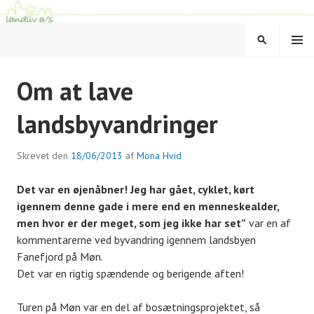
Hop
til
MENU
indhold
SØG
LANDLIV
Om at lave
landsbyvandringer
Skrevet den
18/06/2013
af
Mona Hvid
Det var en øjenåbner! Jeg har gået, cyklet, kørt
igennem denne gade i mere end en menneskealder,
men hvor er der meget, som jeg ikke har set”
var en af
kommentarerne ved byvandring igennem landsbyen
Fanefjord på Møn.
Det var en rigtig spændende og berigende aften!
Turen på Møn var en del af bosætningsprojektet, så