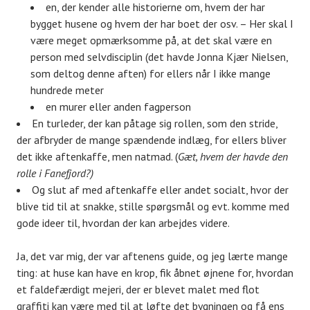
en, der kender alle historierne om, hvem der har
bygget husene og hvem der har boet der osv. – Her skal I
være meget opmærksomme på, at det skal være en
person med selvdisciplin (det havde Jonna Kjær Nielsen,
som deltog denne aften) for ellers når I ikke mange
hundrede meter
en murer eller anden fagperson
En turleder, der kan påtage sig rollen, som den stride,
der afbryder de mange spændende indlæg, for ellers bliver
det ikke aftenkaffe, men natmad. (
Gæt, hvem der havde den
rolle i Fanefjord?)
Og slut af med aftenkaffe eller andet socialt, hvor der
blive tid til at snakke, stille spørgsmål og evt. komme med
gode ideer til, hvordan der kan arbejdes videre.
Ja, det var mig, der var aftenens guide, og jeg lærte mange
ting: at huse kan have en krop, fik åbnet øjnene for, hvordan
et faldefærdigt mejeri, der er blevet malet med flot
graffiti kan være med til at løfte det bygningen og få ens