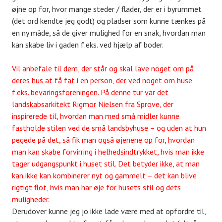
øjne op for, hvor mange steder / flader, der er i byrummet
(det ord kendte jeg godt) og pladser som kunne tænkes på
en ny måde, så de giver mulighed for en snak, hvordan man
kan skabe liv i gaden f.eks. ved hjælp af boder.
Vil anbefale til dem, der står og skal lave noget om på
deres hus at få fat i en person, der ved noget om huse
f.eks. bevaringsforeningen. På denne tur var det
landskabsarkitekt Rigmor Nielsen fra Sprove, der
inspirerede til, hvordan man med små midler kunne
fastholde stilen ved de små landsbyhuse – og uden at hun
pegede på det, så fik man også øjenene op for, hvordan
man kan skabe forvirring i helhedsindtrykket, hvis man ikke
tager udgangspunkt i huset stil. Det betyder ikke, at man
kan ikke kan kombinerer nyt og gammelt – det kan blive
rigtigt flot, hvis man har øje for husets stil og dets
muligheder.
Derudover kunne jeg jo ikke lade være med at opfordre til,