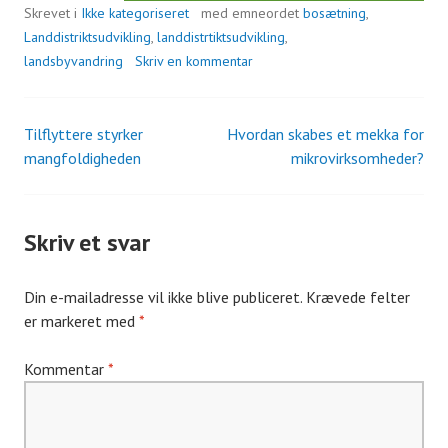
Skrevet i
Ikke kategoriseret
med emneordet
bosætning
,
Landdistriktsudvikling
,
landdistrtiktsudvikling
,
landsbyvandring
Skriv en kommentar
Tilflyttere styrker
Hvordan skabes et mekka for
Indlæg
mangfoldigheden
mikrovirksomheder?
navigation
Skriv et svar
Din e-mailadresse vil ikke blive publiceret.
Krævede felter
er markeret med
*
Kommentar
*