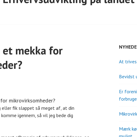
 et mekka for
NYHEDE
eder?
At trive
Bevidst 
Er fore
forbruge
 for mikrovirksomheder?
 eller fik slappet så meget af, at din
Mikrovir
t komme igennem, så vil jeg bede dig
Mærk kø
muligt