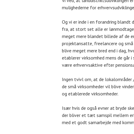
Vi ved, at landdistriktsudviklingen 
mulighederne for erhvervsudvikling
Og vi er inde i en forandring blandt
fra, at stort set alle er lønmodtagere
meget mere blandet billede af de erh
projektansatte, freelancere og små 
blive meget mere bred end i dag, hvo
etablerer virksomhed mens de går i
være erhvervsaktive efter pensions
Ingen tvivl om, at de lokalområder 
de små virksomheder vil blive vind
og etablerede virksomheder.
Især hvis de også evner at bryde ske
der bliver et tæt samspil mellem e
med et godt samarbejde med komm