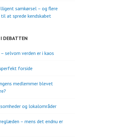
elligent samkørsel – og flere
til at sprede kendskabet
 I DEBATTEN
s – selvom verden er i kaos
uperfekt forside
ningens medlemmer blevet
re?
ksomheder og lokalområder
reglæden – mens det endnu er