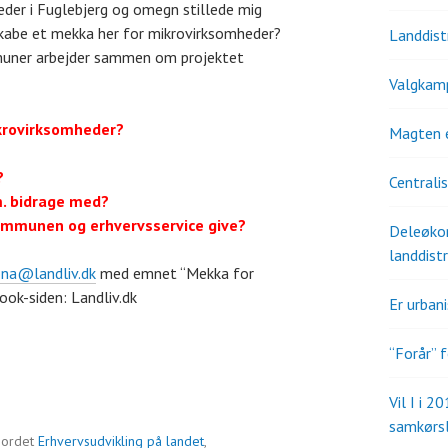
eder i Fuglebjerg og omegn stillede mig
skabe et mekka her for mikrovirksomheder?
Landdistr
uner arbejder sammen om projektet
Valgkam
krovirksomheder?
Magten 
?
Centrali
m. bidrage med?
kommunen og erhvervsservice give?
Deleøkon
landdistr
na@landliv.dk
med emnet “Mekka for
ok-siden: Landliv.dk
Er urban
“Forår” f
Vil I i 2
samkørs
ordet
Erhvervsudvikling på landet
,