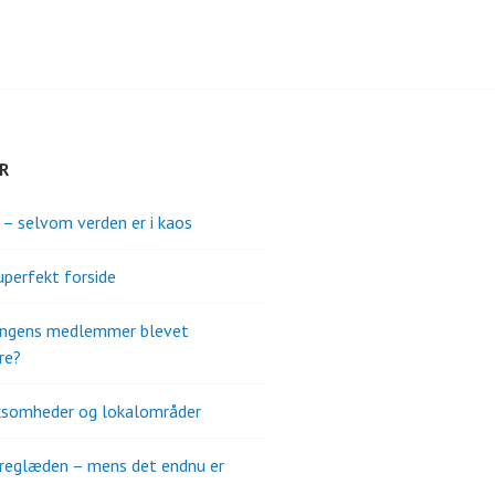
R
s – selvom verden er i kaos
uperfekt forside
ningens medlemmer blevet
re?
ksomheder og lokalområder
reglæden – mens det endnu er