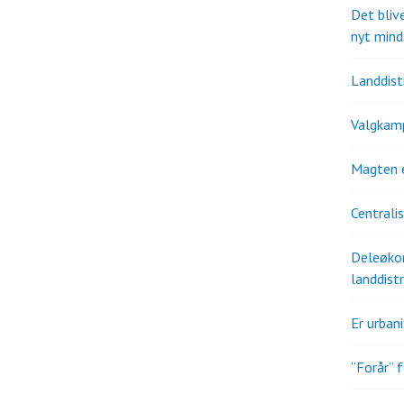
Det bliv
nyt mind
Landdistr
Valgkam
Magten 
Centrali
Deleøkon
landdistr
Er urban
“Forår” f