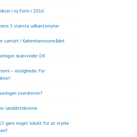
ikter i ny form i 2016
pens 5 største udkantsmyter
er samlet i Københavnsområdet
seringen skævvrider DK
omi – muligheder for
ikter!
iseringen overdrevet?
or landdistrikterne
015 gøre noget lokalt for at styrke
len?