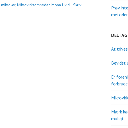
 mikro-er
,
Mikrovirksomheder
,
Mona Hvid
Skriv
Prøv int
metoder 
DELTAG
At trive
Bevidst 
Er fore
forbruge
Mikrovir
Mærk kø
muligt