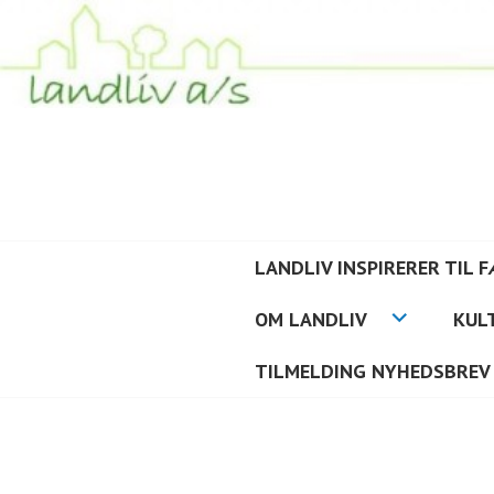
Hop
til
indhold
LANDLIV
LANDLIV INSPIRERER TIL 
OM LANDLIV
KUL
TILMELDING NYHEDSBREV