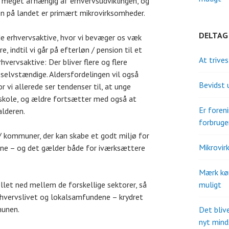
er meget afhængig af erhvervsudviklingen, og
en på landet er primært mikrovirksomheder.
DELTAG
 de erhvervsaktive, hvor vi bevæger os væk
, indtil vi går på efterløn / pension til et
At trive
vervsaktive: Der bliver flere og flere
selvstændige. Aldersfordelingen vil også
Bevidst 
r vi allerede ser tendenser til, at unge
 skole, og ældre fortsætter med også at
Er fore
alderen.
forbruge
/ kommuner, der kan skabe et godt miljø for
Mikrovir
erne – og det gælder både for iværksættere
Mærk kø
llet ned mellem de forskellige sektorer, så
muligt
rhvervslivet og lokalsamfundene – krydret
unen.
Det bliv
nyt mind