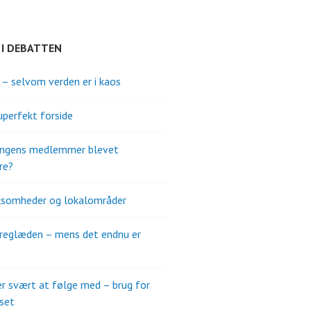
 I DEBATTEN
s – selvom verden er i kaos
uperfekt forside
ningens medlemmer blevet
re?
ksomheder og lokalområder
reglæden – mens det endnu er
er svært at følge med – brug for
set