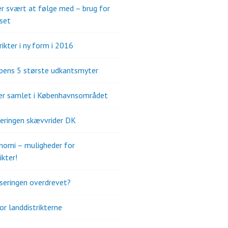
er svært at følge med – brug for
set
ikter i ny form i 2016
pens 5 største udkantsmyter
er samlet i Københavnsområdet
seringen skævvrider DK
omi – muligheder for
ikter!
iseringen overdrevet?
or landdistrikterne